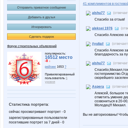
41 комплиментов в гостевой
Отправить приватное сообщение
alshu77
(отвечае
Добавить в друзья
Спасибо за отзыв!
Игнорировать
aleksei 1976
(от
Спасибо Алексею за
Сделать подарок
#yulia#
(отвечае
Форум строительных объявлений
Спасибо Алексею за
популярность:
благодарность за п
16512 место
-8 ↓
alshu77
(отвечае
рейтинг
1653
?
Спасибо,Михаил,тож
гостеприимство.Отде
Привилегированный
скорейшего заселени
пользователь
6
уровня
Aspera
(отвечае
Алексей, большое т
отметить умение дер
созвониться в 20-00,
Статистика портрета:
Молодец!!! Михаил.
сейчас просматривают портрет - 0
Вы не авторизованы! Чтоб
зарегистрированные пользователи
посетившие портрет за 7 дней - 0