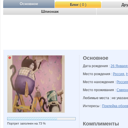
Основное
Блог
( 0 )
Др
Шпионаж
Основное
Дата рождения :
26 Январ
Место рождения :
Россия
,
Н
Место нахождения :
Россия
Место проживания :
Смирно
Любимые места : не указа
Интересы :
Поклейка обоев
Комплименты
Портрет заполнен на 73 %